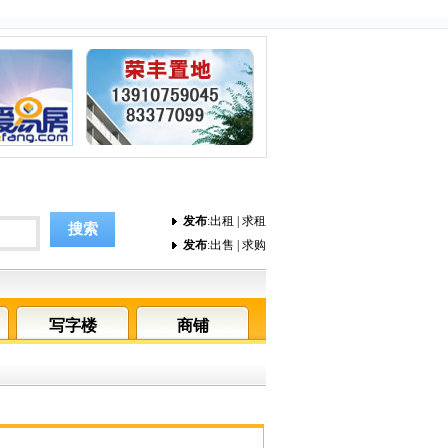
发布
:
出租
|
求租
搜索
发布
:
出售
|
求购
写字楼
商铺