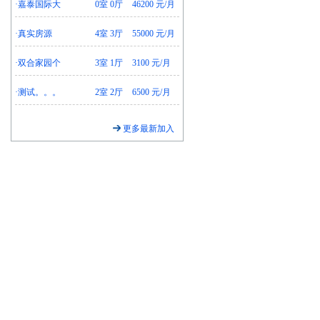
·
嘉泰国际大
0室 0厅
46200 元/月
·
真实房源
4室 3厅
55000 元/月
·
双合家园个
3室 1厅
3100 元/月
·
测试。。。
2室 2厅
6500 元/月
更多最新加入