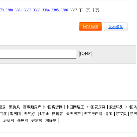
79
3380
3381
3382
3383
3384
3385
3386
3387
下一页
末页
回到顶部
发布求购
里云
黑旋风
百事顺房产
中国房源网
中国网络王
中国爱房网
搬运码头
中国
百度
淘房团
天气好
挑宝通
贴房客
天天房产
天下房产网
寻宝
寻宝贝
寻房
房源网
寻屋网
好窝居
淘好屋