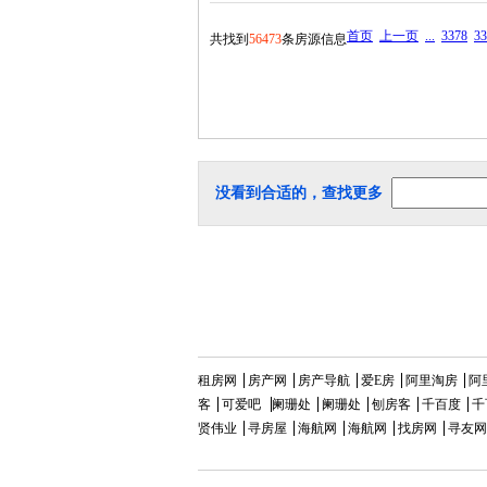
首页
上一页
...
3378
33
共找到
56473
条房源信息
没看到合适的，查找更多
租房网
房产网
房产导航
爱E房
阿里淘房
阿
客
可爱吧
阑珊处
阑珊处
刨房客
千百度
千
贤伟业
寻房屋
海航网
海航网
找房网
寻友网