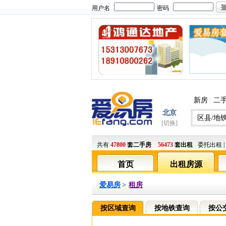
用户名
密码
|
新房
二
北京
区县/地
[切换]
共有
47800
套二手房
56473
套出租
委托出租
|
首页
出租房源
爱易房
>
租房
按区域查询
按地铁查询
按公