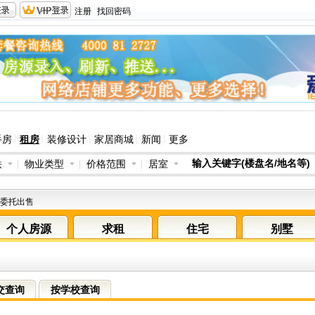
注册
找回密码
|
|
|
|
|
手房
租房
装修设计
家居商城
新闻
更多
铁
|
物业类型
|
价格范围
|
居室
委托出售
个人房源
求租
住宅
别墅
交查询
按学校查询