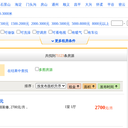
石景山
海淀
门头沟
房山
通州
顺义
昌平
大兴
怀柔
平谷
密云
0-3000米
-
1500元
1500-2000元
2000-3000元
3000-5000元
5000-8000元
8000元以上
可做饭
可洗澡
空调房
可看电视
有暖气
有车位
更多租房条件
共找到
71123
条房源
多图房源
在结果中查找
排序：
租金
面积
发布时间
0元
2700
1室 1厅
修, 2700元/月，
元/月