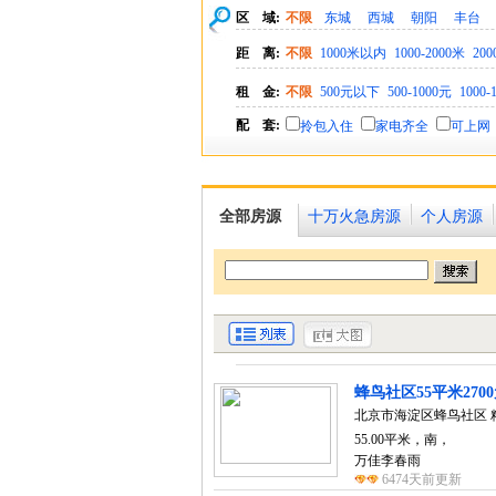
区 域:
不限
东城
西城
朝阳
丰台
距 离:
不限
1000米以内
1000-2000米
200
租 金:
不限
500元以下
500-1000元
1000-
配 套:
拎包入住
家电齐全
可上网
全部房源
十万火急房源
个人房源
蜂鸟社区55平米270
北京市海淀区蜂鸟社区 精装
55.00平米，南，
万佳李春雨
6474天前更新