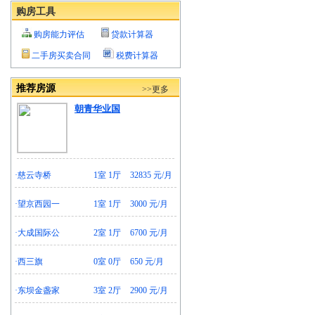
购房工具
购房能力评估
贷款计算器
二手房买卖合同
税费计算器
推荐房源
>>更多
朝青华业国
·
慈云寺桥
1室 1厅
32835 元/月
·
望京西园一
1室 1厅
3000 元/月
·
大成国际公
2室 1厅
6700 元/月
·
西三旗
0室 0厅
650 元/月
·
东坝金盏家
3室 2厅
2900 元/月